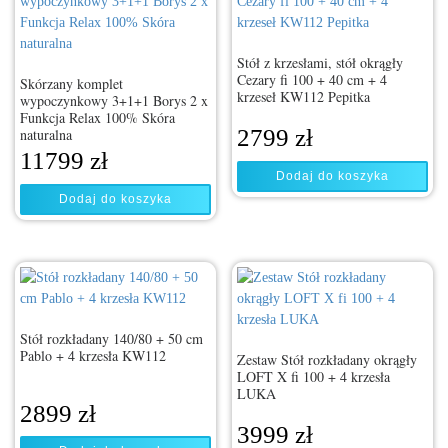
Stół z krzesłami, stół okrągły
Cezary fi 100 + 40 cm + 4
Skórzany komplet
krzeseł KW112 Pepitka
wypoczynkowy 3+1+1 Borys 2 x
Funkcja Relax 100% Skóra
2799
zł
naturalna
11799
zł
Dodaj do koszyka
Dodaj do koszyka
Stół rozkładany 140/80 + 50 cm
Pablo + 4 krzesła KW112
Zestaw Stół rozkładany okrągły
LOFT X fi 100 + 4 krzesła
LUKA
2899
zł
3999
zł