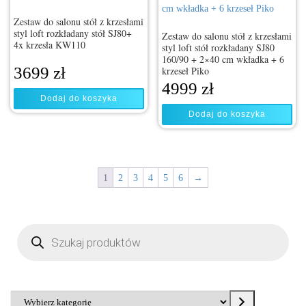
Zestaw do salonu stół z krzesłami
styl loft rozkładany stół SJ80+
Zestaw do salonu stół z krzesłami
4x krzesła KW110
styl loft stół rozkładany SJ80
160/90 + 2×40 cm wkładka + 6
3699
zł
krzeseł Piko
4999
zł
Dodaj do koszyka
Dodaj do koszyka
1
2
3
4
5
6
→
Wyszukiwarka produktów
Wybierz kategorię