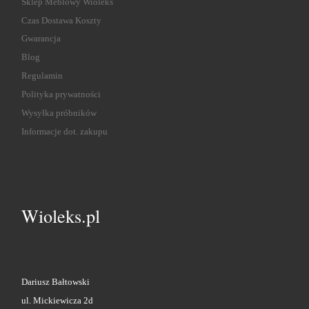
Sklep Meblowy Wioleks
Czas Dostawa Koszty
Gwarancja
Blog
Regulamin
Polityka prywatności
Wysyłka próbników
Informacje dot. zakupu
Wioleks.pl
Dariusz Bałtowski
ul. Mickiewicza 2d