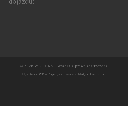
dojazdu:
© 2026
WIOLEKS
– Wszelkie prawa zastrzeżone
Oparte na
WP
– Zaprojektowano z
Motyw Customizr