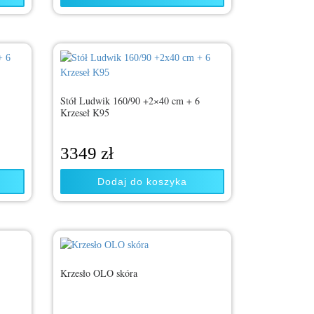
6
Stół Ludwik 160/90 +2×40 cm + 6
Krzeseł K95
3349
zł
Dodaj do koszyka
Krzesło OLO skóra