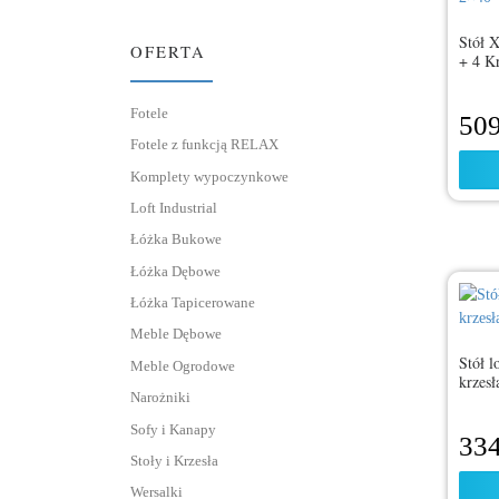
Stół 
OFERTA
+ 4 K
Fotele
50
Fotele z funkcją RELAX
Komplety wypoczynkowe
Loft Industrial
Łóżka Bukowe
Łóżka Dębowe
Łóżka Tapicerowane
Meble Dębowe
Stół l
Meble Ogrodowe
krzes
Narożniki
Sofy i Kanapy
33
Stoły i Krzesła
Wersalki