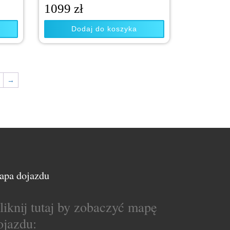
1099
zł
Dodaj do koszyka
→
apa dojazdu
liknij tutaj by zobaczyć mapę
ojazdu: