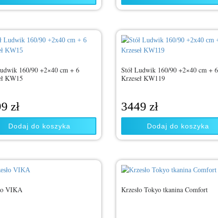
Ludwik 160/90 +2×40 cm + 6
Stół Ludwik 160/90 +2×40 cm + 
eł KW15
Krzeseł KW119
99
zł
3449
zł
Dodaj do koszyka
Dodaj do koszyka
ło VIKA
Krzesło Tokyo tkanina Comfort