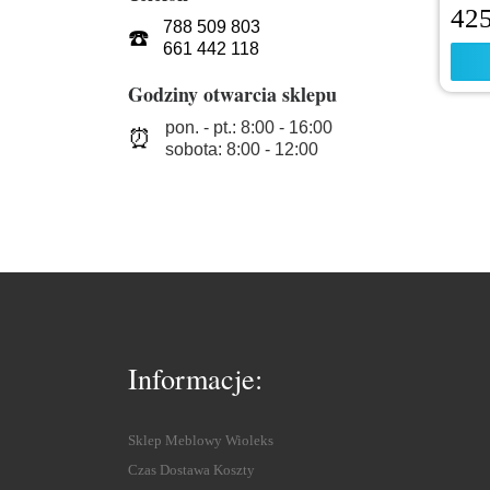
42
788 509 803
☎️
661 442 118
Godziny otwarcia sklepu
pon. - pt.: 8:00 - 16:00
⏰
sobota: 8:00 - 12:00
Informacje:
Sklep Meblowy Wioleks
Czas Dostawa Koszty