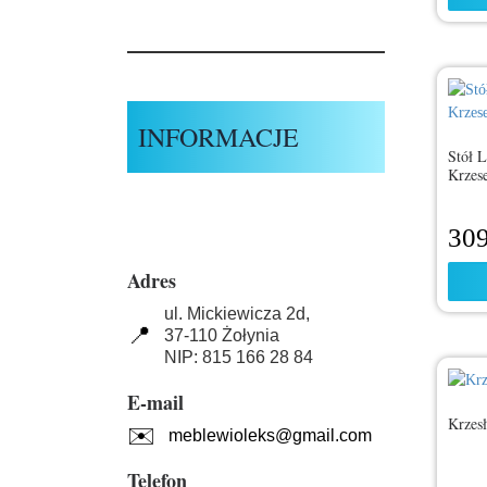
INFORMACJE
Stół 
Krzes
30
Adres
ul. Mickiewicza 2d,
📍
37-110 Żołynia
NIP: 815 166 28 84
E-mail
Krzes
✉️
meblewioleks@gmail.com
Telefon