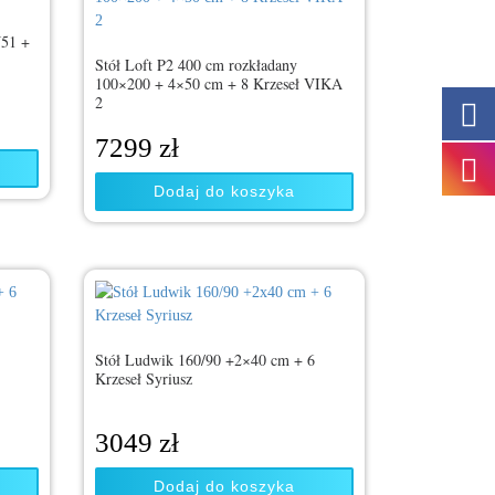
J51 +
Stół Loft P2 400 cm rozkładany
100×200 + 4×50 cm + 8 Krzeseł VIKA
2
7299
zł
Dodaj do koszyka
6
Stół Ludwik 160/90 +2×40 cm + 6
Krzeseł Syriusz
3049
zł
Dodaj do koszyka