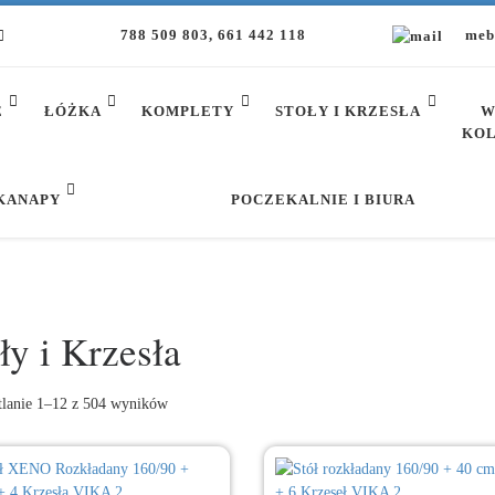
788 509 803, 661 442 118
meb
E
ŁÓŻKA
KOMPLETY
STOŁY I KRZESŁA
W
KOL
 KANAPY
POCZEKALNIE I BIURA
ły i Krzesła
Posortowane według najnowszych
lanie 1–12 z 504 wyników