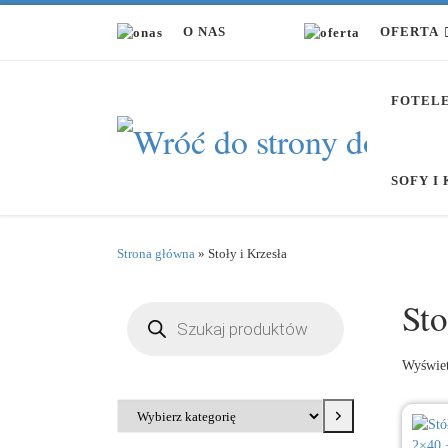
Przejdź do treści
O NAS
OFERTA
FOTEL
SOFY I
Strona główna
»
Stoły i Krzesła
Sto
Wyszukiwarka produktów
Wyświet
Wybierz kategorię