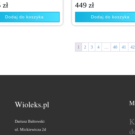
5
zł
449
zł
Dodaj do koszyka
Dodaj do koszyka
1
2
3
4
…
40
41
42
M
Wioleks.pl
K
Dariusz Bałtowski
d
ul. Mickiewicza 2d