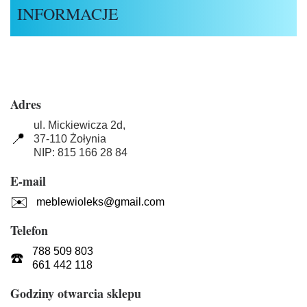
INFORMACJE
Adres
ul. Mickiewicza 2d,
📍
37-110 Żołynia
NIP: 815 166 28 84
E-mail
✉️
meblewioleks@gmail.com
Telefon
788 509 803
☎️
661 442 118
Godziny otwarcia sklepu