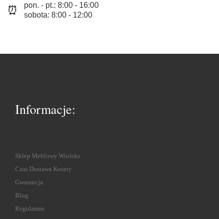
pon. - pt.: 8:00 - 16:00
⏰
sobota: 8:00 - 12:00
Informacje:
Sklep Meblowy Wioleks
Czas Dostawa Koszty
Gwarancja
Blog
Regulamin