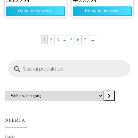
Dodaj do koszyka
Dodaj do koszyka
1
2
3
4
5
6
7
→
Wyszukiwarka produktów
Wybierz kategorię
OFERTA
Fotele