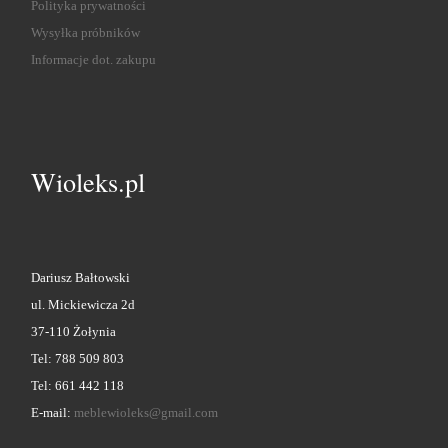
Polityka prywatności
Wysyłka próbników
Informacje dot. zakupu
Wioleks.pl
Dariusz Bałtowski
ul. Mickiewicza 2d
37-110 Żołynia
Tel: 788 509 803
Tel: 661 442 118
E-mail:
meblewioleks@gmail.com