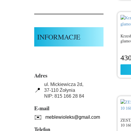
INFORMACJE
Krzes
glamo
43
Adres
ul. Mickiewicza 2d,
📍
37-110 Żołynia
NIP: 815 166 28 84
E-mail
✉️
meblewioleks@gmail.com
ZESTA
10 16
Telefon