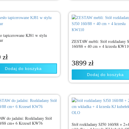
ło tapicerowane KJ81 w stylu
ur
ZESTAW mebli: Stół rozkładany 
160/88 + 40 cm + 4 krzesła KW11
0
zł
3899
zł
Dodaj do koszyka
Dodaj do koszyka
W do jadalni: Rozkładany Stół
0/88 cm+ 6 Krzeseł KW76
Stół rozkładany SJ50 160/88 + 2×