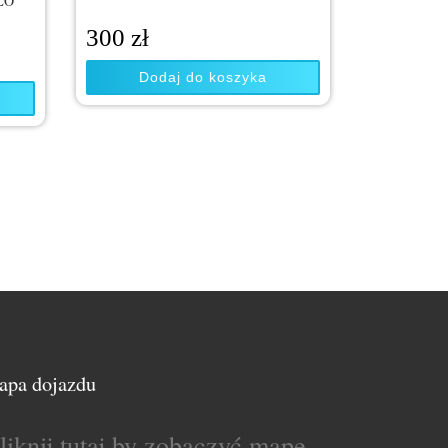
OLO
300
zł
Dodaj do koszyka
apa dojazdu
liknij tutaj by zobaczyć mapę