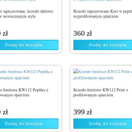
o tapicerowane, krzesło dębowe
Krzesło tapicerowane Kori w pepit
w nowoczesnym stylu
wyprofilowanym oparciem
0
zł
360
zł
Dodaj do koszyka
Dodaj do koszyka
ło fotelowe KW112 Pepitka z
Krzesło fotelowe KW112 Print z
lowanym oparciem
profilowanym oparciem
9
zł
399
zł
Dodaj do koszyka
Dodaj do koszyka