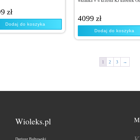
wkładka + 4 krzesła KJ kubełek 
99
zł
4099
zł
Dodaj do koszyka
Dodaj do koszyka
1
2
3
→
M
Wioleks.pl
K
Dariusz Bałtowski