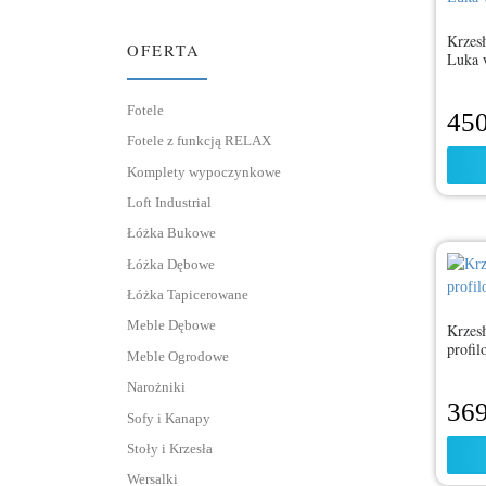
Krzesł
OFERTA
Luka 
Fotele
45
Fotele z funkcją RELAX
Komplety wypoczynkowe
Loft Industrial
Łóżka Bukowe
Łóżka Dębowe
Łóżka Tapicerowane
Meble Dębowe
Krzes
profi
Meble Ogrodowe
Narożniki
36
Sofy i Kanapy
Stoły i Krzesła
Wersalki