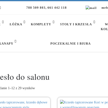
788 509 803, 661 442 118
meb
E
ŁÓŻKA
KOMPLETY
STOŁY I KRZESŁA
W
KOL
 KANAPY
POCZEKALNIE I BIURA
esło do salonu
Posortowane według najnowszych
lanie 1–12 z 29 wyników