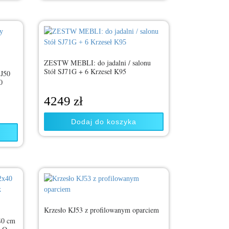
ZESTW MEBLI: do jadalni / salonu
Stół SJ71G + 6 Krzeseł K95
SJ50
0
4249
zł
Dodaj do koszyka
Krzesło KJ53 z profilowanym oparciem
40 cm