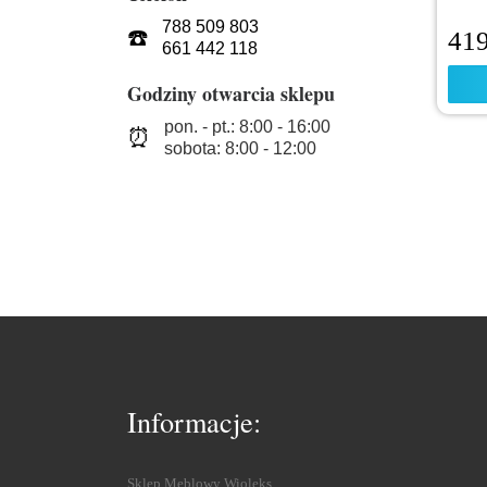
788 509 803
☎️
41
661 442 118
Godziny otwarcia sklepu
pon. - pt.: 8:00 - 16:00
⏰
sobota: 8:00 - 12:00
Informacje:
Sklep Meblowy Wioleks