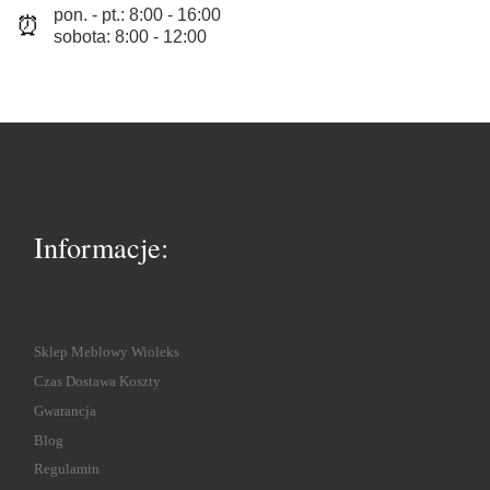
pon. - pt.: 8:00 - 16:00
⏰
sobota: 8:00 - 12:00
Informacje:
Sklep Meblowy Wioleks
Czas Dostawa Koszty
Gwarancja
Blog
Regulamin