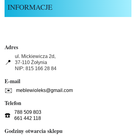
INFORMACJE
Adres
ul. Mickiewicza 2d,
📍
37-110 Żołynia
NIP: 815 166 28 84
E-mail
✉️
meblewioleks@gmail.com
Telefon
788 509 803
☎️
661 442 118
Godziny otwarcia sklepu