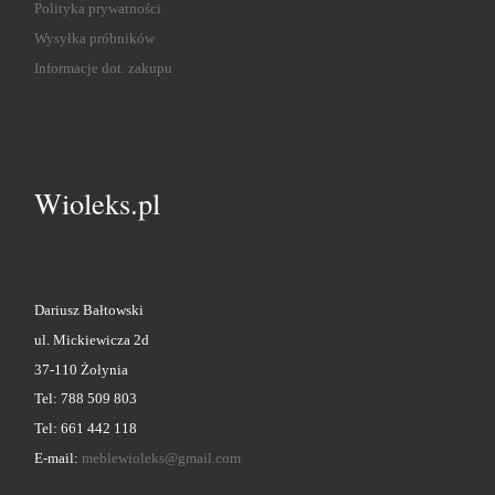
Polityka prywatności
Wysyłka próbników
Informacje dot. zakupu
Wioleks.pl
Dariusz Bałtowski
ul. Mickiewicza 2d
37-110 Żołynia
Tel: 788 509 803
Tel: 661 442 118
E-mail:
meblewioleks@gmail.com