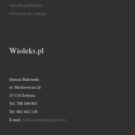
Wysyłka próbników
Informacje dot. zakupu
Wioleks.pl
Dariusz Bałtowski
ul. Mickiewicza 2d
37-110 Żołynia
Tel: 788 509 803
Tel: 661 442 118
E-mail:
meblewioleks@gmail.com