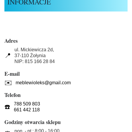
INFORMACJE
Adres
ul. Mickiewicza 2d,
📍
37-110 Żołynia
NIP: 815 166 28 84
E-mail
✉️
meblewioleks@gmail.com
Telefon
788 509 803
☎️
661 442 118
Godziny otwarcia sklepu
pon. - pt.: 8:00 - 16:00