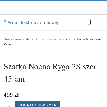
Przejdź do treści
Men
Strona główna
»
Meble Dębowe
»
Szafki nocne
»
Szafka Nocna Ryga 2S szer.
45 cm
Szafka Nocna Ryga 2S szer.
45 cm
499
zł
ilość Szafka Nocna Ryga 2S szer. 45 cm
DODAJ DO KOSZYKA