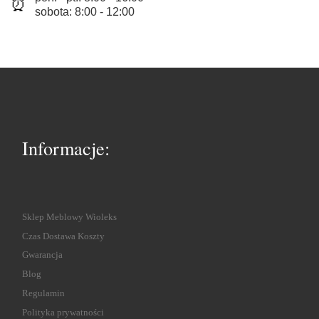
⏰
sobota: 8:00 - 12:00
Informacje:
Sklep Meblowy Wioleks
Czas Dostawa Koszty
Gwarancja
Blog
Regulamin
Polityka prywatności