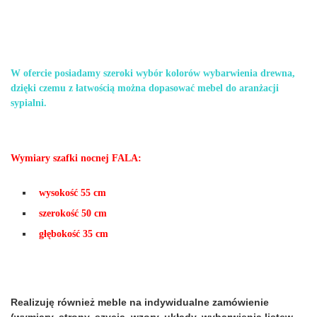
W ofercie posiadamy szeroki wybór kolorów wybarwienia drewna,
dzięki czemu z łatwością można dopasować mebel do aranżacji
sypialni.
Wymiary szafki nocnej FALA:
wysokość 55 cm
szerokość 50 cm
głębokość 35 cm
Realizuję również meble na indywidualne zamówienie
(wymiary, strony, szycia, wzory, układy, wybarwienia listew