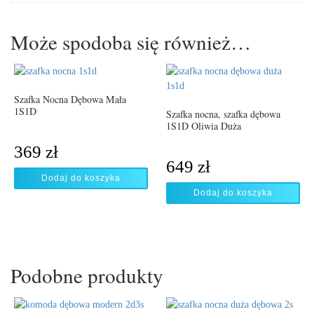
Może spodoba się również…
Szafka Nocna Dębowa Mała
1S1D
Szafka nocna, szafka dębowa
1S1D Oliwia Duża
369
zł
649
zł
Dodaj do koszyka
Dodaj do koszyka
Podobne produkty