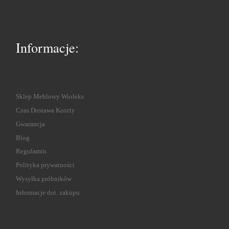
Informacje:
Sklep Meblowy Wioleks
Czas Dostawa Koszty
Gwarancja
Blog
Regulamin
Polityka prywatności
Wysyłka próbników
Informacje dot. zakupu