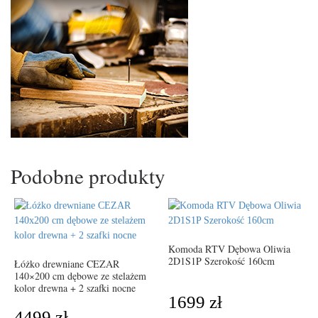
Podobne produkty
Komoda RTV Dębowa Oliwia
2D1S1P Szerokość 160cm
Łóżko drewniane CEZAR
140×200 cm dębowe ze stelażem
kolor drewna + 2 szafki nocne
1699
zł
4499
zł