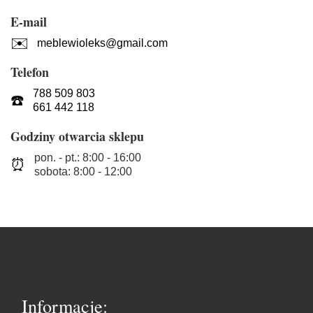
E-mail
✉️
meblewioleks@gmail.com
Telefon
788 509 803
☎️
661 442 118
Godziny otwarcia sklepu
pon. - pt.: 8:00 - 16:00
⏰
sobota: 8:00 - 12:00
Informacje: