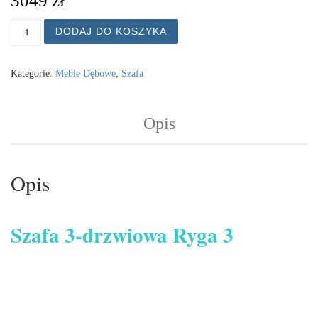
3049
zł
ilość Szafa do przedpokoju, szafa na ubrania Ryga 3 3D
DODAJ DO KOSZYKA
Kategorie:
Meble Dębowe
,
Szafa
Opis
Opis
Szafa 3-drzwiowa Ryga 3