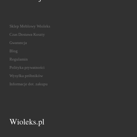
Sklep Meblowy Wioleks
Czas Dostawa Koszty
Gwarancja
Blog
Regulamin
Polityka prywatności
Wysyłka próbników
Informacje dot. zakupu
Wioleks.pl