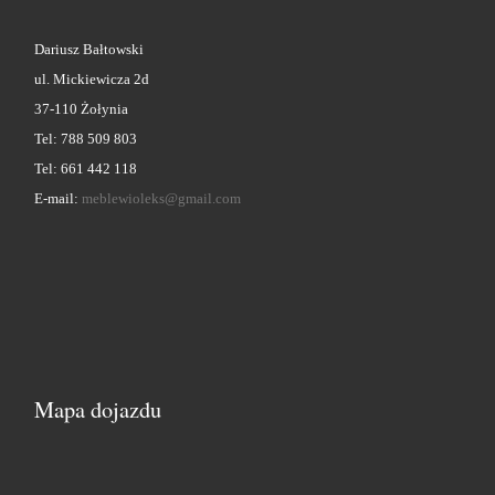
Dariusz Bałtowski
ul. Mickiewicza 2d
37-110 Żołynia
Tel: 788 509 803
Tel: 661 442 118
E-mail:
meblewioleks@gmail.com
Mapa dojazdu