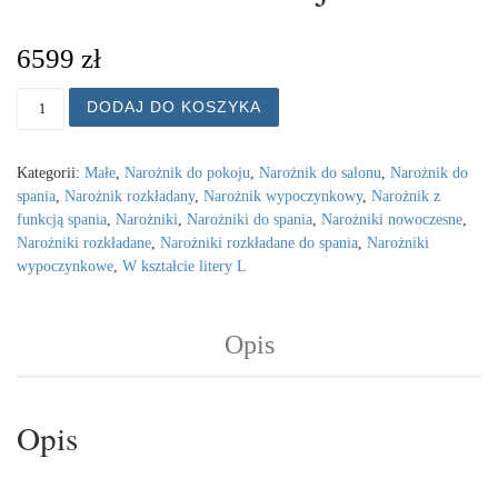
6599
zł
ilość Narożnik FELIX III 260/190 cm z funkcją spania, r
DODAJ DO KOSZYKA
Kategorii:
Małe
,
Narożnik do pokoju
,
Narożnik do salonu
,
Narożnik do
spania
,
Narożnik rozkładany
,
Narożnik wypoczynkowy
,
Narożnik z
funkcją spania
,
Narożniki
,
Narożniki do spania
,
Narożniki nowoczesne
,
Narożniki rozkładane
,
Narożniki rozkładane do spania
,
Narożniki
wypoczynkowe
,
W kształcie litery L
Opis
Opis