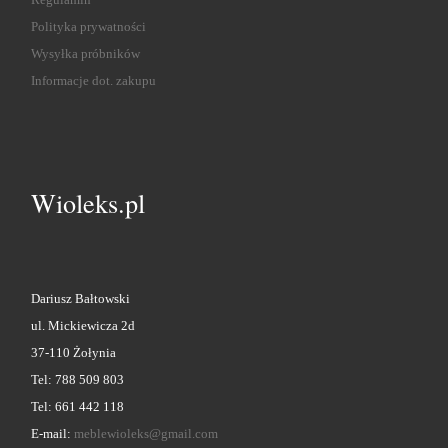
Polityka prywatności
Wysyłka próbników
Informacje dot. zakupu
Wioleks.pl
Dariusz Bałtowski
ul. Mickiewicza 2d
37-110 Żołynia
Tel: 788 509 803
Tel: 661 442 118
E-mail:
meblewioleks@gmail.com