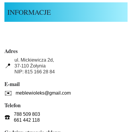
INFORMACJE
Adres
ul. Mickiewicza 2d,
📍
37-110 Żołynia
NIP: 815 166 28 84
E-mail
✉️
meblewioleks@gmail.com
Telefon
788 509 803
☎️
661 442 118