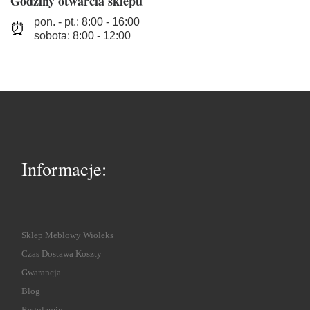
Godziny otwarcia sklepu
pon. - pt.: 8:00 - 16:00
⏰
sobota: 8:00 - 12:00
Informacje:
Sklep Meblowy Wioleks
Czas Dostawa Koszty
Gwarancja
Blog
Regulamin