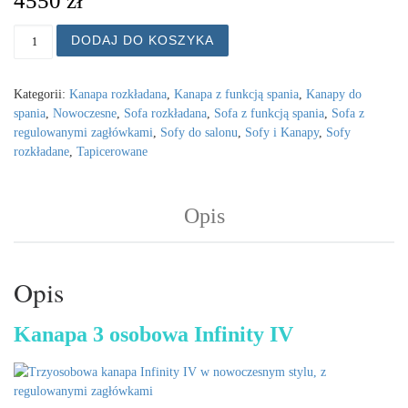
4550
zł
ilość Kanapa z funkcją spania, kanapa 3 osobowa Infinit
DODAJ DO KOSZYKA
Kategorii:
Kanapa rozkładana
,
Kanapa z funkcją spania
,
Kanapy do
spania
,
Nowoczesne
,
Sofa rozkładana
,
Sofa z funkcją spania
,
Sofa z
regulowanymi zagłówkami
,
Sofy do salonu
,
Sofy i Kanapy
,
Sofy
rozkładane
,
Tapicerowane
Opis
Opis
Kanapa 3 osobowa Infinity IV