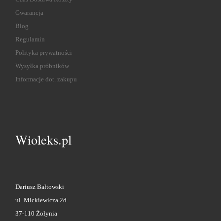
Gwarancja
Blog
Regulamin
Polityka prywatności
Wysyłka próbników
Informacje dot. zakupu
Wioleks.pl
Dariusz Bałtowski
ul. Mickiewicza 2d
37-110 Żołynia