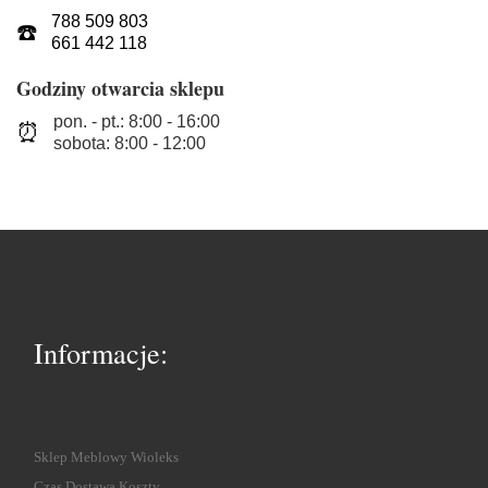
788 509 803
☎️
661 442 118
Godziny otwarcia sklepu
pon. - pt.: 8:00 - 16:00
⏰
sobota: 8:00 - 12:00
Informacje:
Sklep Meblowy Wioleks
Czas Dostawa Koszty