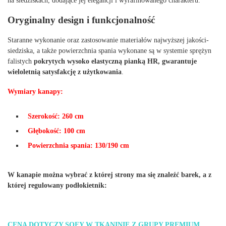
na siedziskach, dodające jej elegancji i wyrafinowanego charakteru.
Oryginalny design i funkcjonalność
Staranne wykonanie oraz zastosowanie materiałów najwyższej jakości-
siedziska, a także powierzchnia spania wykonane są w systemie sprężyn
falistych
pokrytych wysoko elastyczną pianką HR, gwarantuje
wieloletnią satysfakcję z użytkowania
.
Wymiary kanapy:
Szerokość: 260 cm
Głębokość: 100 cm
Powierzchnia spania: 130/190 cm
W kanapie można wybrać z której strony ma się znaleźć barek, a z
której regulowany podłokietnik:
CENA DOTYCZY SOFY W TKANINIE Z GRUPY PREMIUM