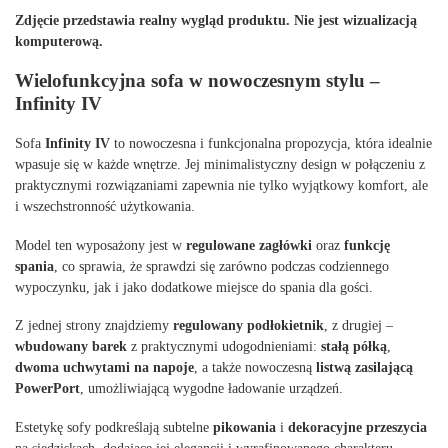
Zdjęcie przedstawia realny wygląd produktu. Nie jest wizualizacją
komputerową.
Wielofunkcyjna sofa w nowoczesnym stylu –
Infinity IV
Sofa
Infinity IV
to nowoczesna i funkcjonalna propozycja, która idealnie
wpasuje się w każde wnętrze. Jej minimalistyczny design w połączeniu z
praktycznymi rozwiązaniami zapewnia nie tylko wyjątkowy komfort, ale
i wszechstronność użytkowania.
Model ten wyposażony jest w
regulowane zagłówki
oraz
funkcję
spania
, co sprawia, że sprawdzi się zarówno podczas codziennego
wypoczynku, jak i jako dodatkowe miejsce do spania dla gości.
Z jednej strony znajdziemy
regulowany podłokietnik
, z drugiej –
wbudowany barek
z praktycznymi udogodnieniami:
stałą półką
,
dwoma uchwytami na napoje
, a także nowoczesną
listwą zasilającą
PowerPort
, umożliwiającą wygodne ładowanie urządzeń.
Estetykę sofy podkreślają subtelne
pikowania
i
dekoracyjne przeszycia