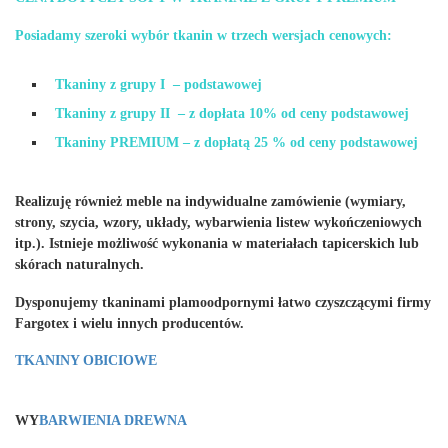
Posiadamy szeroki wybór tkanin w trzech wersjach cenowych:
Tkaniny z grupy I – podstawowej
Tkaniny z grupy II – z dopłata 10% od ceny podstawowej
Tkaniny PREMIUM – z dopłatą 25 % od ceny podstawowej
Realizuję również meble na indywidualne zamówienie (wymiary,
strony, szycia, wzory, układy, wybarwienia listew wykończeniowych
itp.). I
stnieje możliwość wykonania w materiałach tapicerskich lub
skórach naturalnych.
Dysponujemy tkaninami plamoodpornymi łatwo czyszczącymi firmy
Fargotex i wielu innych producentów.
TKANINY OBICIOWE
WY
BARWIENIA DREWNA