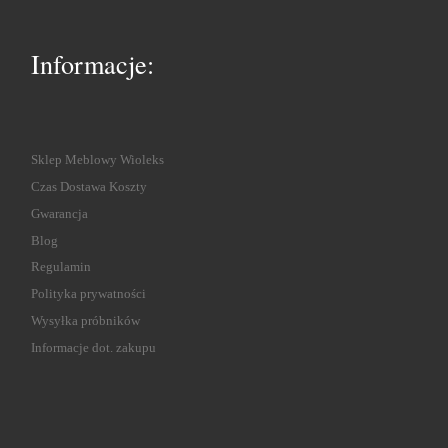
Informacje:
Sklep Meblowy Wioleks
Czas Dostawa Koszty
Gwarancja
Blog
Regulamin
Polityka prywatności
Wysyłka próbników
Informacje dot. zakupu