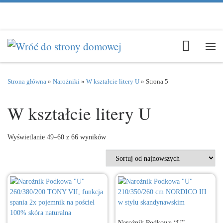
Przejdź do treści
Men
Strona główna
»
Narożniki
»
W kształcie litery U
»
Strona 5
W kształcie litery U
Posortowane według najnowszych
Wyświetlanie 49–60 z 66 wyników
Narożnik Podkowa “U”