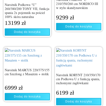
210/350/260 cm NORDICO III
Narożnik Podkowa “U”
w stylu skandynawskim
260/380/200 TONY VII, funkcja
spania 2x pojemnik na pościel
9299
zł
100% skóra naturalna
13199
zł
Dodaj do koszyka
Dodaj do koszyka
Narożnik MARCUS 220/375/155
cm Szezlong z Masażem + stolik
Narożnik KORYNT 210/350/170
cm Podkowa U z funkcją spania,
ruchomymi zagłówkami
6999
zł
6199
zł
Dodaj do koszyka
Dodaj do koszyka