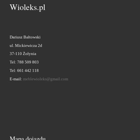
Wioleks.pl
Dariusz Bałtowski
ul. Mickiewicza 2d
37-110 Żołynia
Tel: 788 509 803
Tel: 661 442 118
E-mail:
meblewioleks@gmail.com
Mapa dojazdu