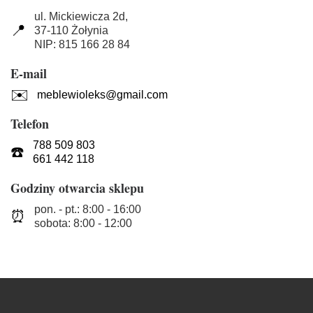
ul. Mickiewicza 2d,
📍
37-110 Żołynia
NIP: 815 166 28 84
E-mail
✉️
meblewioleks@gmail.com
Telefon
788 509 803
☎️
661 442 118
Godziny otwarcia sklepu
pon. - pt.: 8:00 - 16:00
⏰
sobota: 8:00 - 12:00