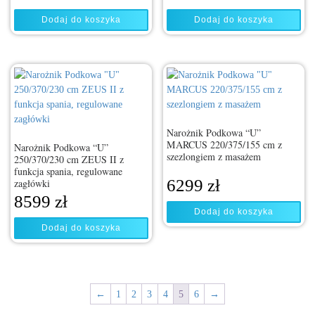
Dodaj do koszyka
Dodaj do koszyka
Narożnik Podkowa “U”
MARCUS 220/375/155 cm z
Narożnik Podkowa “U”
szezlongiem z masażem
250/370/230 cm ZEUS II z
funkcja spania, regulowane
6299
zł
zagłówki
8599
zł
Dodaj do koszyka
Dodaj do koszyka
←
1
2
3
4
5
6
→